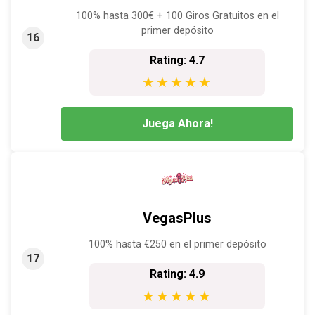
100% hasta 300€ + 100 Giros Gratuitos en el
primer depósito
16
Rating: 4.7
★★★★★
Juega Ahora!
VegasPlus
100% hasta €250 en el primer depósito
17
Rating: 4.9
★★★★★