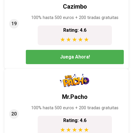
Cazimbo
100% hasta 500 euros + 200 tiradas gratuitas
19
Rating: 4.6
★★★★★
Juega Ahora!
Mr.Pacho
100% hasta 500 euros + 200 tiradas gratuitas
20
Rating: 4.6
★★★★★