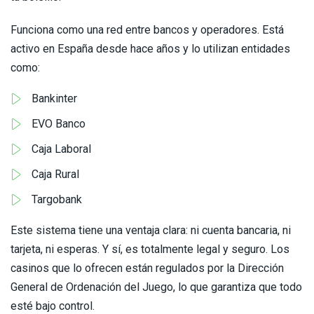
Funciona como una red entre bancos y operadores. Está
activo en España desde hace años y lo utilizan entidades
como:
Bankinter
EVO Banco
Caja Laboral
Caja Rural
Targobank
Este sistema tiene una ventaja clara: ni cuenta bancaria, ni
tarjeta, ni esperas. Y sí, es totalmente legal y seguro. Los
casinos que lo ofrecen están regulados por la Dirección
General de Ordenación del Juego, lo que garantiza que todo
esté bajo control.