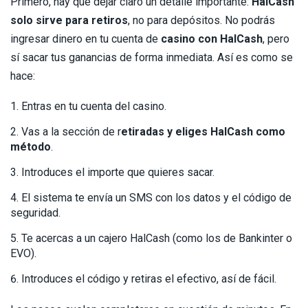
Primero, hay que dejar claro un detalle importante:
HalCash
solo sirve para retiros
, no para depósitos. No podrás
ingresar dinero en tu cuenta de
casino con HalCash
, pero
sí sacar tus ganancias de forma inmediata. Así es como se
hace:
Entras en tu cuenta del casino.
Vas a la sección de r
etiradas y eliges HalCash como
método
.
Introduces el importe que quieres sacar.
El sistema te envía un SMS con los datos y el código de
seguridad.
Te acercas a un cajero HalCash (como los de Bankinter o
EVO).
Introduces el código y retiras el efectivo, así de fácil.