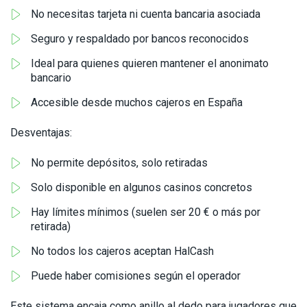
No necesitas tarjeta ni cuenta bancaria asociada
Seguro y respaldado por bancos reconocidos
Ideal para quienes quieren mantener el anonimato
bancario
Accesible desde muchos cajeros en España
Desventajas:
No permite depósitos, solo retiradas
Solo disponible en algunos casinos concretos
Hay límites mínimos (suelen ser 20 € o más por
retirada)
No todos los cajeros aceptan HalCash
Puede haber comisiones según el operador
Este sistema encaja como anillo al dedo para jugadores que