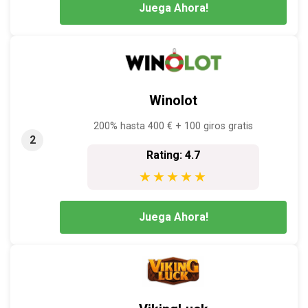
Juega Ahora!
Winolot
200% hasta 400 € + 100 giros gratis
2
Rating: 4.7
★★★★★
Juega Ahora!