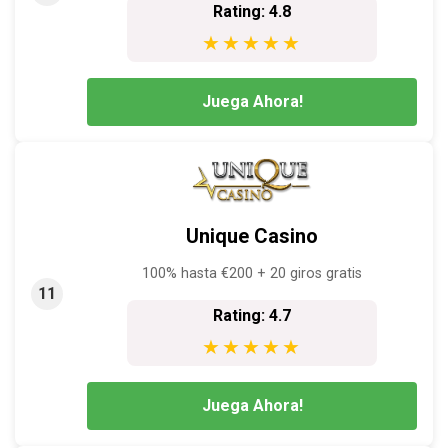
Rating: 4.8
★★★★★
Juega Ahora!
Unique Casino
100% hasta €200 + 20 giros gratis
11
Rating: 4.7
★★★★★
Juega Ahora!