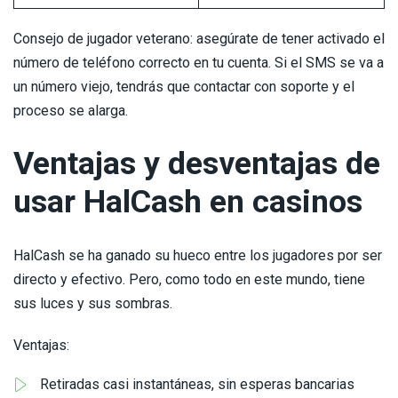
Consejo de jugador veterano: asegúrate de tener activado el
número de teléfono correcto en tu cuenta. Si el SMS se va a
un número viejo, tendrás que contactar con soporte y el
proceso se alarga.
Ventajas y desventajas de
usar HalCash en casinos
HalCash se ha ganado su hueco entre los jugadores por ser
directo y efectivo. Pero, como todo en este mundo, tiene
sus luces y sus sombras.
Ventajas:
Retiradas casi instantáneas, sin esperas bancarias