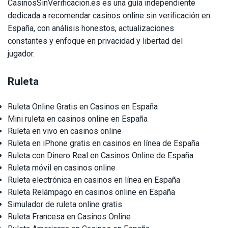
CasinosSinVerificacion.es es una guía independiente
dedicada a recomendar casinos online sin verificación en
España, con análisis honestos, actualizaciones
constantes y enfoque en privacidad y libertad del
jugador.
Ruleta
Ruleta Online Gratis en Casinos en España
Mini ruleta en casinos online en España
Ruleta en vivo en casinos online
Ruleta en iPhone gratis en casinos en línea de España
Ruleta con Dinero Real en Casinos Online de España
Ruleta móvil en casinos online
Ruleta electrónica en casinos en línea en España
Ruleta Relámpago en casinos online en España
Simulador de ruleta online gratis
Ruleta Francesa en Casinos Online