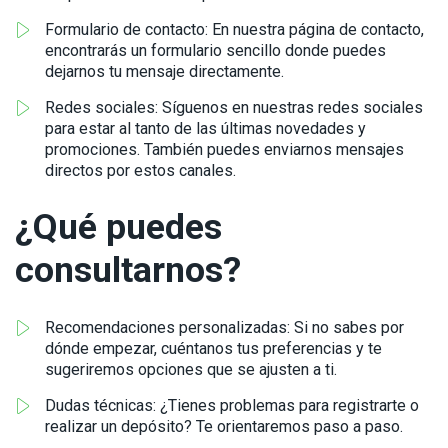
Formulario de contacto: En nuestra página de contacto,
encontrarás un formulario sencillo donde puedes
dejarnos tu mensaje directamente.
Redes sociales: Síguenos en nuestras redes sociales
para estar al tanto de las últimas novedades y
promociones. También puedes enviarnos mensajes
directos por estos canales.
¿Qué puedes
consultarnos?
Recomendaciones personalizadas: Si no sabes por
dónde empezar, cuéntanos tus preferencias y te
sugeriremos opciones que se ajusten a ti.
Dudas técnicas: ¿Tienes problemas para registrarte o
realizar un depósito? Te orientaremos paso a paso.