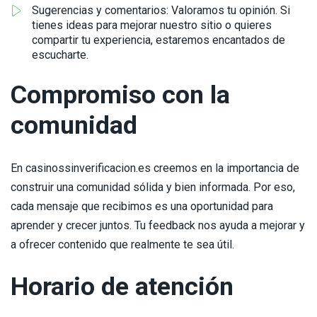
Sugerencias y comentarios: Valoramos tu opinión. Si
tienes ideas para mejorar nuestro sitio o quieres
compartir tu experiencia, estaremos encantados de
escucharte.
Compromiso con la
comunidad
En casinossinverificacion.es creemos en la importancia de
construir una comunidad sólida y bien informada. Por eso,
cada mensaje que recibimos es una oportunidad para
aprender y crecer juntos. Tu feedback nos ayuda a mejorar y
a ofrecer contenido que realmente te sea útil.
Horario de atención