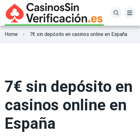
Casino 20 € gratis sin depósito
5 Giros Gratis en Casinos
Casinos con depósito mínimo de 1 € en
España
Home
7€ sin depósito en casinos online en España
10 € gratis sin depósito casino
10 Giros Gratis en Casinos en España
Casinos con depósito mínimo de 2 €
Casino 5 € Gratis sin Depósito
20 Giros Gratis en Casinos Online
Casinos online con depósito mínimo de 3 €
en España
25€ sin depósito
25 Giros Gratis en Casinos en España
7€ sin depósito en
Casinos con depósito mínimo de 5 € en
7€ sin depósito
30 Giros Gratis en Casinos Online en España
España
casinos online en
100€ gratis
50 Giros Gratis en Casinos Online
Casinos con depósito mínimo de 10 €
España
88€ gratis sin depósito
70 Giros Gratis en Casinos Online en España
Casinos online con depósito mínimo de 20 €
en España
50€ gratis sin depósito
88 Giros Gratis en Casinos