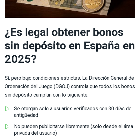
¿Es legal obtener bonos
sin depósito en España en
2025?
Sí, pero bajo condiciones estrictas. La Dirección General de
Ordenación del Juego (DGOJ) controla que todos los bonos
sin depósito cumplan con lo siguiente:
Se otorgan solo a usuarios verificados con 30 días de
antigüedad
No pueden publicitarse libremente (solo desde el área
privada del usuario)