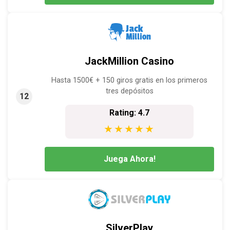
JackMillion Casino
Hasta 1500€ + 150 giros gratis en los primeros
tres depósitos
12
Rating: 4.7
★★★★★
Juega Ahora!
SilverPlay