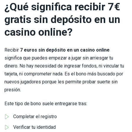
¿Qué significa recibir 7€
gratis sin depósito en un
casino online?
Recibir
7 euros sin depósito en un casino online
significa que puedes empezar a jugar sin arriesgar tu
dinero. No hay necesidad de ingresar fondos, ni vincular tu
tarjeta, ni comprometer nada. Es el bono más buscado por
nuevos jugadores porque les permite probar suerte sin
presión.
Este tipo de bono suele entregarse tras:
Completar el registro
Verificar tu identidad