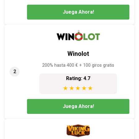
Juega Ahora!
Winolot
200% hasta 400 € + 100 giros gratis
2
Rating: 4.7
★★★★★
Juega Ahora!