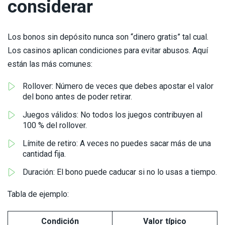
considerar
Los bonos sin depósito nunca son “dinero gratis” tal cual.
Los casinos aplican condiciones para evitar abusos. Aquí
están las más comunes:
Rollover: Número de veces que debes apostar el valor
del bono antes de poder retirar.
Juegos válidos: No todos los juegos contribuyen al
100 % del rollover.
Límite de retiro: A veces no puedes sacar más de una
cantidad fija.
Duración: El bono puede caducar si no lo usas a tiempo.
Tabla de ejemplo:
Condición
Valor típico