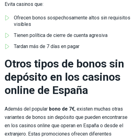
Evita casinos que:
Ofrecen bonos sospechosamente altos sin requisitos
visibles
Tienen política de cierre de cuenta agresiva
Tardan más de 7 días en pagar
Otros tipos de bonos sin
depósito en los casinos
online de España
Además del popular
bono de 7€
, existen muchas otras
variantes de bonos sin depósito que pueden encontrarse
en los casinos online que operan en España o desde el
extranjero. Estas promociones ofrecen diferentes