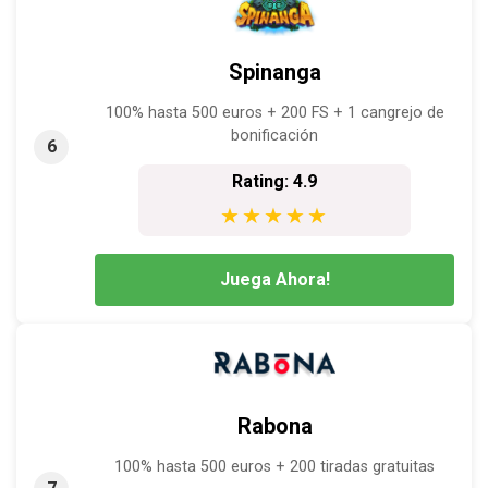
Spinanga
100% hasta 500 euros + 200 FS + 1 cangrejo de
bonificación
6
Rating: 4.9
★★★★★
Juega Ahora!
Rabona
100% hasta 500 euros + 200 tiradas gratuitas