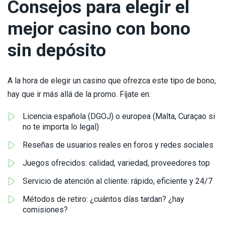
Consejos para elegir el
mejor casino con bono
sin depósito
A la hora de elegir un casino que ofrezca este tipo de bono,
hay que ir más allá de la promo. Fíjate en:
Licencia española (DGOJ) o europea (Malta, Curaçao si
no te importa lo legal)
Reseñas de usuarios reales en foros y redes sociales
Juegos ofrecidos: calidad, variedad, proveedores top
Servicio de atención al cliente: rápido, eficiente y 24/7
Métodos de retiro: ¿cuántos días tardan? ¿hay
comisiones?