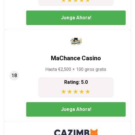
★★★★★
Juega Ahora!
MaChance Casino
Hasta €2,500 + 100 giros gratis
18
Rating: 5.0
★★★★★
Juega Ahora!