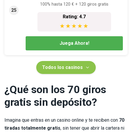
100% hasta 120 € + 120 giros gratis
25
Rating: 4.7
★★★★★
Juega Ahora!
Todos los casinos
¿Qué son los 70 giros
gratis sin depósito?
Imagina que entras en un casino online y te reciben con
70
tiradas totalmente gratis
, sin tener que abrir la cartera ni