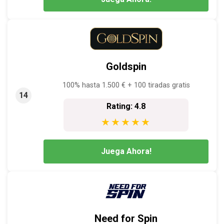
Goldspin
100% hasta 1.500 € + 100 tiradas gratis
14
Rating: 4.8
★★★★★
Juega Ahora!
Need for Spin