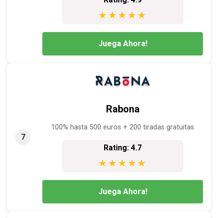
★★★★★
Juega Ahora!
Rabona
100% hasta 500 euros + 200 tiradas gratuitas
7
Rating: 4.7
★★★★★
Juega Ahora!