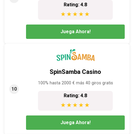
Rating: 4.8
★★★★★
Juega Ahora!
SpinSamba Casino
100% hasta 2000 € más 40 giros gratis
10
Rating: 4.8
★★★★★
Juega Ahora!