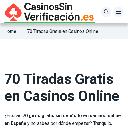
Casino 20 € gratis sin depósito
5 Giros Gratis en Casinos
Casinos con depósito mínimo de 1 € en
España
Home
70 Tiradas Gratis en Casinos Online
10 € gratis sin depósito casino
10 Giros Gratis en Casinos en España
Casinos con depósito mínimo de 2 €
Casino 5 € Gratis sin Depósito
20 Giros Gratis en Casinos Online
Casinos online con depósito mínimo de 3 €
en España
25€ sin depósito
25 Giros Gratis en Casinos en España
70 Tiradas Gratis
Casinos con depósito mínimo de 5 € en
7€ sin depósito
30 Giros Gratis en Casinos Online en España
España
en Casinos Online
100€ gratis
50 Giros Gratis en Casinos Online
Casinos con depósito mínimo de 10 €
88€ gratis sin depósito
70 Giros Gratis en Casinos Online en España
Casinos online con depósito mínimo de 20 €
¿Buscas
70 giros gratis sin depósito en casinos online
en España
en España
y no sabes por dónde empezar? Tranquilo,
50€ gratis sin depósito
88 Giros Gratis en Casinos