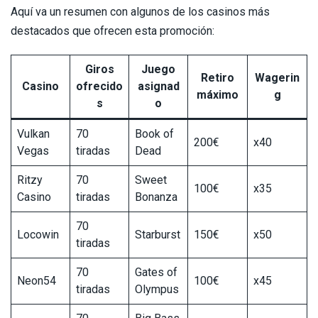
Aquí va un resumen con algunos de los casinos más
destacados que ofrecen esta promoción:
Giros
Juego
Retiro
Wagerin
Casino
ofrecido
asignad
máximo
g
s
o
Vulkan
70
Book of
200€
x40
Vegas
tiradas
Dead
Ritzy
70
Sweet
100€
x35
Casino
tiradas
Bonanza
70
Locowin
Starburst
150€
x50
tiradas
70
Gates of
Neon54
100€
x45
tiradas
Olympus