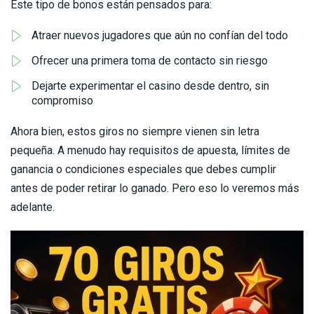
Este tipo de bonos están pensados para:
Atraer nuevos jugadores que aún no confían del todo
Ofrecer una primera toma de contacto sin riesgo
Dejarte experimentar el casino desde dentro, sin
compromiso
Ahora bien, estos giros no siempre vienen sin letra
pequeña. A menudo hay requisitos de apuesta, límites de
ganancia o condiciones especiales que debes cumplir
antes de poder retirar lo ganado. Pero eso lo veremos más
adelante.