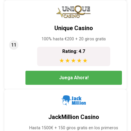
Unique Casino
100% hasta €200 + 20 giros gratis
11
Rating: 4.7
★★★★★
Juega Ahora!
JackMillion Casino
Hasta 1500€ + 150 giros gratis en los primeros