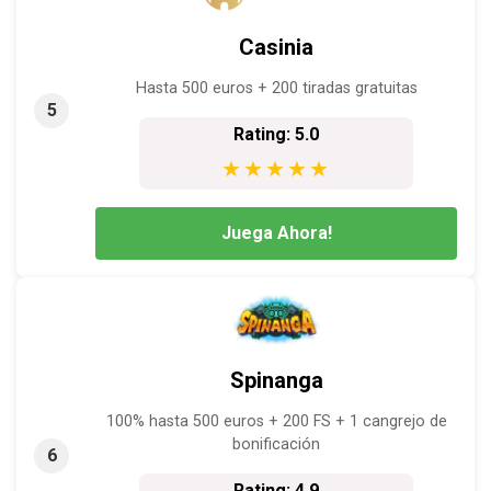
Casinia
Hasta 500 euros + 200 tiradas gratuitas
5
Rating: 5.0
★★★★★
Juega Ahora!
Spinanga
100% hasta 500 euros + 200 FS + 1 cangrejo de
bonificación
6
Rating: 4.9