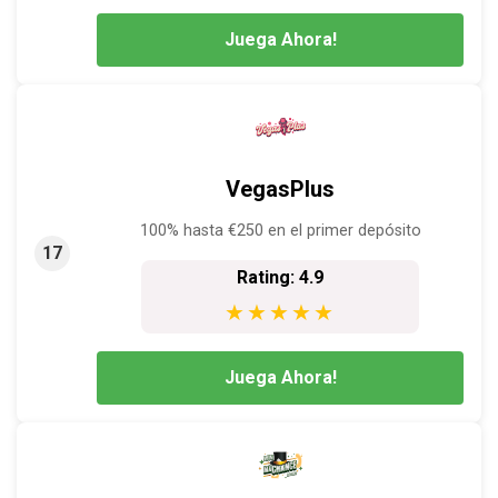
Juega Ahora!
VegasPlus
100% hasta €250 en el primer depósito
17
Rating: 4.9
★★★★★
Juega Ahora!