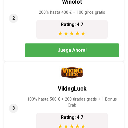
Winolot
200% hasta 400 € + 100 giros gratis
2
Rating: 4.7
★★★★★
Juega Ahora!
VikingLuck
100% hasta 500 € + 200 tiradas gratis + 1 Bonus
Crab
3
Rating: 4.7
★★★★★