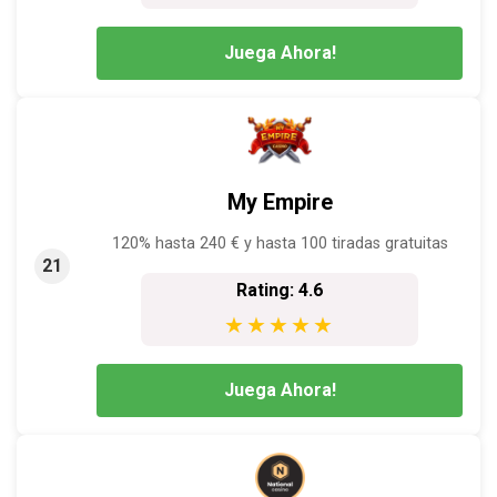
Juega Ahora!
My Empire
120% hasta 240 € y hasta 100 tiradas gratuitas
21
Rating: 4.6
★★★★★
Juega Ahora!