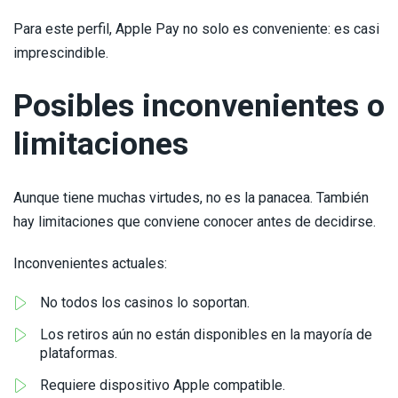
Para este perfil, Apple Pay no solo es conveniente: es casi
imprescindible.
Posibles inconvenientes o
limitaciones
Aunque tiene muchas virtudes, no es la panacea. También
hay limitaciones que conviene conocer antes de decidirse.
Inconvenientes actuales:
No todos los casinos lo soportan.
Los retiros aún no están disponibles en la mayoría de
plataformas.
Requiere dispositivo Apple compatible.