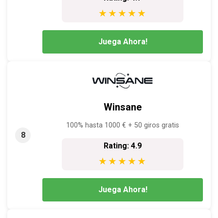
★★★★★
Juega Ahora!
Winsane
100% hasta 1000 € + 50 giros gratis
8
Rating: 4.9
★★★★★
Juega Ahora!