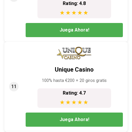
Rating: 4.8
★★★★★
Juega Ahora!
Unique Casino
100% hasta €200 + 20 giros gratis
11
Rating: 4.7
★★★★★
Juega Ahora!