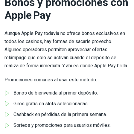
Bonos y promociones con
Apple Pay
Aunque Apple Pay todavía no ofrece bonos exclusivos en
todos los casinos, hay formas de sacarle provecho.
Algunos operadores permiten aprovechar ofertas
relámpago que solo se activan cuando el depósito se
realiza de forma inmediata. Y ahí es donde Apple Pay brilla.
Promociones comunes al usar este método:
Bonos de bienvenida al primer depósito.
Giros gratis en slots seleccionadas.
Cashback en pérdidas de la primera semana.
Sorteos y promociones para usuarios móviles.