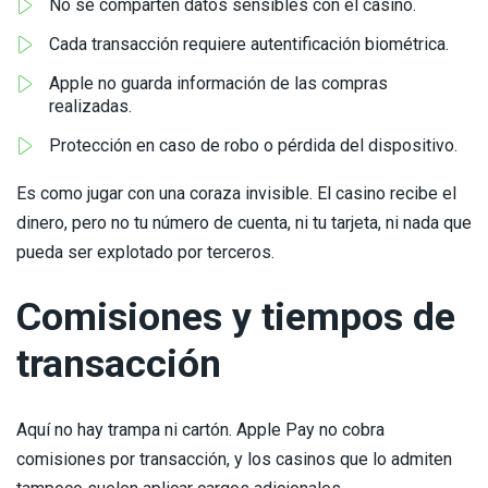
No se comparten datos sensibles con el casino.
Cada transacción requiere autentificación biométrica.
Apple no guarda información de las compras
realizadas.
Protección en caso de robo o pérdida del dispositivo.
Es como jugar con una coraza invisible. El casino recibe el
dinero, pero no tu número de cuenta, ni tu tarjeta, ni nada que
pueda ser explotado por terceros.
Comisiones y tiempos de
transacción
Aquí no hay trampa ni cartón. Apple Pay no cobra
comisiones por transacción, y los casinos que lo admiten