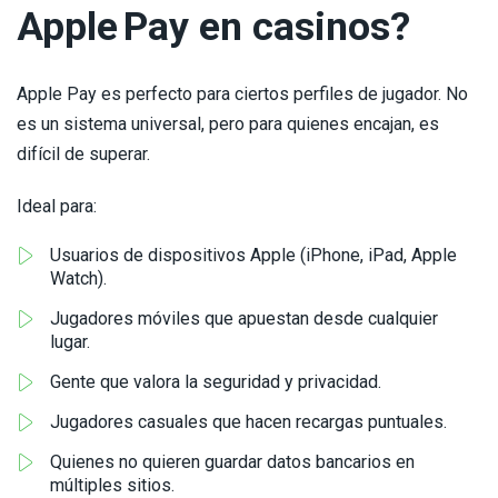
Apple Pay en casinos?
Apple Pay es perfecto para ciertos perfiles de jugador. No
es un sistema universal, pero para quienes encajan, es
difícil de superar.
Ideal para:
Usuarios de dispositivos Apple (iPhone, iPad, Apple
Watch).
Jugadores móviles que apuestan desde cualquier
lugar.
Gente que valora la seguridad y privacidad.
Jugadores casuales que hacen recargas puntuales.
Quienes no quieren guardar datos bancarios en
múltiples sitios.