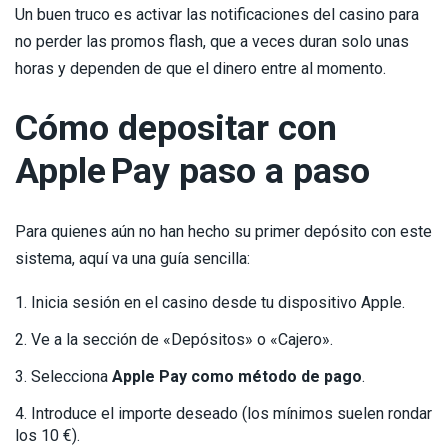
Un buen truco es activar las notificaciones del casino para
no perder las promos flash, que a veces duran solo unas
horas y dependen de que el dinero entre al momento.
Cómo depositar con
Apple Pay paso a paso
Para quienes aún no han hecho su primer depósito con este
sistema, aquí va una guía sencilla:
Inicia sesión en el casino desde tu dispositivo Apple.
Ve a la sección de «Depósitos» o «Cajero».
Selecciona
Apple Pay como método de pago
.
Introduce el importe deseado (los mínimos suelen rondar
los 10 €).