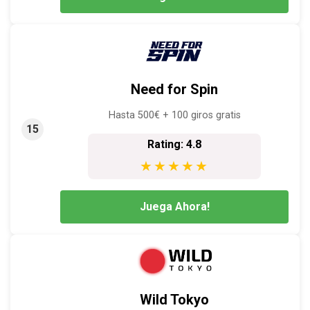
Need for Spin
Hasta 500€ + 100 giros gratis
15
Rating: 4.8
★★★★★
Juega Ahora!
Wild Tokyo