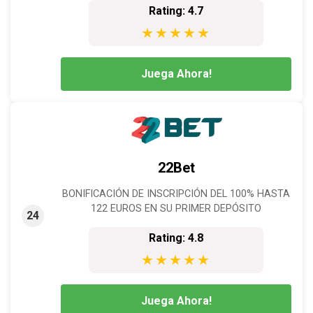
Rating: 4.7
★★★★★
Juega Ahora!
22Bet
BONIFICACIÓN DE INSCRIPCIÓN DEL 100% HASTA
122 EUROS EN SU PRIMER DEPÓSITO
24
Rating: 4.8
★★★★★
Juega Ahora!