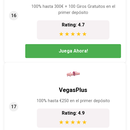
100% hasta 300€ + 100 Giros Gratuitos en el
primer depósito
16
Rating: 4.7
★★★★★
Juega Ahora!
VegasPlus
100% hasta €250 en el primer depósito
17
Rating: 4.9
★★★★★