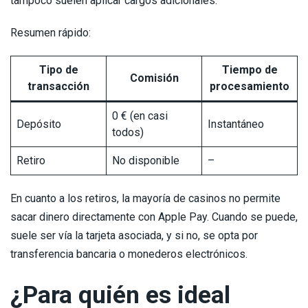
tampoco suelen aplicar cargos adicionales.
Resumen rápido:
Tipo de
Tiempo de
Comisión
transacción
procesamiento
0 € (en casi
Depósito
Instantáneo
todos)
Retiro
No disponible
–
En cuanto a los retiros, la mayoría de casinos no permite
sacar dinero directamente con Apple Pay. Cuando se puede,
suele ser vía la tarjeta asociada, y si no, se opta por
transferencia bancaria o monederos electrónicos.
¿Para quién es ideal