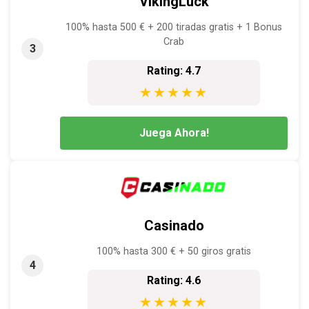
VikingLuck
100% hasta 500 € + 200 tiradas gratis + 1 Bonus
Crab
3
Rating: 4.7
★★★★★
Juega Ahora!
Casinado
100% hasta 300 € + 50 giros gratis
4
Rating: 4.6
★★★★★